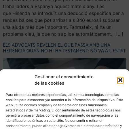
treballadors a Espanya aquest mateix any. I és
que Hisenda ha introduït una deducció específica per a
rendes baixes que pot arribar als 340 euros i suposar
una ajuda més que important. Tanmateix, hi ha un
problema clau, ja que no s’aplica automàticament. I […]
ELS ADVOCATS REVELEN EL QUE PASSA AMB UNA
HERÈNCIA QUAN NO HI HA TESTAMENT: NO VA A L’ESTAT
Gestionar el consentimiento
de las cookies
Para ofrecer las mejores experiencias, utilizamos tecnologías como las
cookies para almacenar y/o acceder a la información del dispositivo. Esta
web utiliza cookies propias y de terceros con fines funcionales,
estadísticos y de marketing. El consentimiento de estas tecnologías nos
permitirá procesar datos como el comportamiento de navegación o las
identificaciones únicas en este sitio. No consentir o retirar el
consentimiento, puede afectar negativamente a ciertas características y