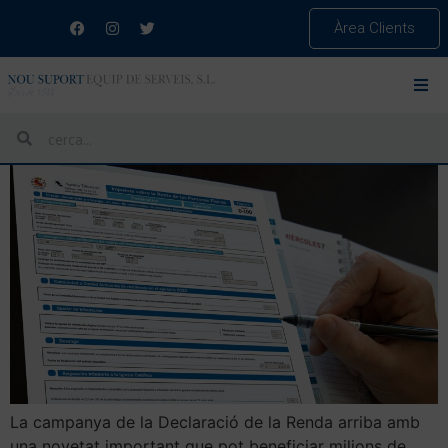
Àrea Clients
DIA:
13 D'ABRIL DE 2026
HISENDA CONFIRMA UNA DEDUCCIÓ DE 340 EUROS PER
A UNA PART MOLT IMPORTANT DELS TREBALLADORS
La campanya de la Declaració de la Renda arriba amb
una novetat important que pot beneficiar milions de