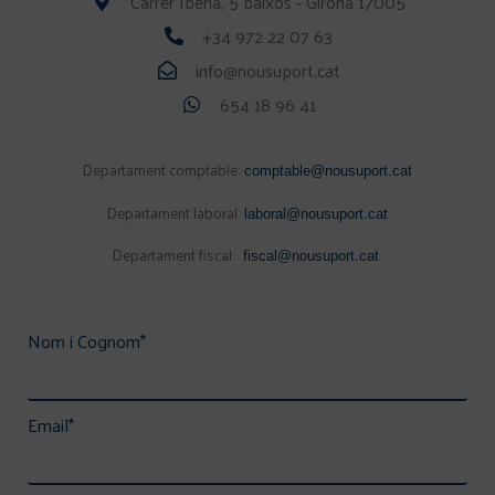
Carrer Iberia, 5 baixos - Girona 17005
+34 972 22 07 63
info@nousuport.cat
654 18 96 41
Departament comptable:
comptable@nousuport.cat
Departament laboral:
laboral@nousuport.cat
Departament fiscal:
fiscal@nousuport.cat
Nom i Cognom
*
Email
*