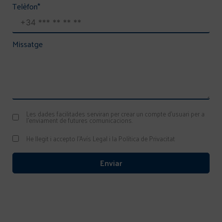
Telèfon
*
Missatge
Les dades facilitades serviran per crear un compte d'usuari per a
l'enviament de futures comunicacions.
He llegit i accepto l'Avís Legal i la Política de Privacitat
Enviar