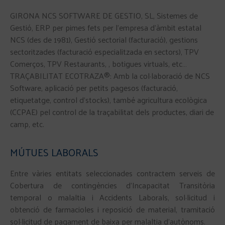
GIRONA NCS SOFTWARE DE GESTIO, SL, Sistemes de
Gestió, ERP per pimes fets per l’empresa d’àmbit estatal
NCS (des de 1981), Gestió sectorial (facturació), gestions
sectoritzades (facturació especialitzada en sectors), TPV
Comerços, TPV Restaurants, , botigues virtuals, etc…
TRAÇABILITAT ECOTRAZA®: Amb la col·laboració de NCS
Software, aplicació per petits pagesos (facturació,
etiquetatge, control d’stocks), també agricultura ecològica
(CCPAE) pel control de la traçabilitat dels productes, diari de
camp, etc.
MÚTUES LABORALS
Entre vàries entitats seleccionades contractem serveis de
Cobertura de contingències d’Incapacitat Transitòria
temporal o malaltia i Accidents Laborals, sol·licitud i
obtenció de farmacioles i reposició de material, tramitació
sol·licitud de pagament de baixa per malaltia d’autònoms.