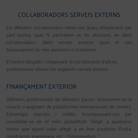
COL·LABORADORS SERVEIS EXTERNS
Els diferents col·laboradors tenen uns graus d’implicació per
part nostra, quan hi participem en les decisions, en diem
col·laboradors, diem serveis externs quan el seu
funcionament és més autònom o totalment.
El nostre despatx i mitjançant la col·laboració d’altres
professionals ofereix els següents serveis externs:
FINANÇAMENT EXTERIOR
Diferents professionals de diferents països. Assessoren en la
creació o augment de plataformes internacionals de comerç.
Estratègia, mercats i crèdits. Acompanyant-vos per
consolidar-se en el món globalitzat. Dirigit a qualsevol
sector que aporti valor afegit a un bon producte (Fruita,
construcció, maquinaria, etc…) Emprenedors, “