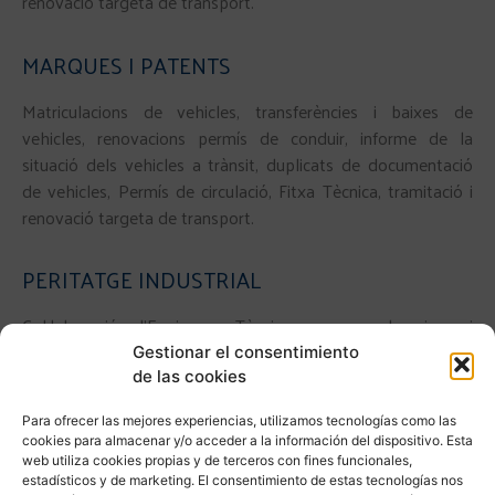
renovació targeta de transport.
MARQUES I PATENTS
Matriculacions de vehicles, transferències i baixes de
vehicles, renovacions permís de conduir, informe de la
situació dels vehicles a trànsit, duplicats de documentació
de vehicles, Permís de circulació, Fitxa Tècnica, tramitació i
renovació targeta de transport.
PERITATGE INDUSTRIAL
Col·laboració d’Enginyers Tècnics per a valoracions i
peritatge de locals i maquinària, confecció de projectes per
Gestionar el consentimiento
obertura de nous locals, obtenció llicències mediambientals i
de las cookies
tramitació davant ajuntaments.
Para ofrecer las mejores experiencias, utilizamos tecnologías como las
cookies para almacenar y/o acceder a la información del dispositivo. Esta
PERITATGE TÈCNIC
web utiliza cookies propias y de terceros con fines funcionales,
estadísticos y de marketing. El consentimiento de estas tecnologías nos