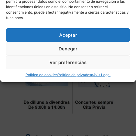
permitirá procesar datos como el comportamiento de navegación o las
Col·laboració d’Enginyers Tècnics per a valoracions i
identificaciones únicas en este sitio. No consentir o retirar el
peritatge de locals i maquinària, confecció de projectes per
consentimiento, puede afectar negativamente a ciertas características y
obertura de nous locals, obtenció llicències mediambientals i
funciones.
tramitació davant ajuntaments.
Aceptar
Denegar
Ver preferencias
Política de cookies
Política de privadesa
Avis Legal