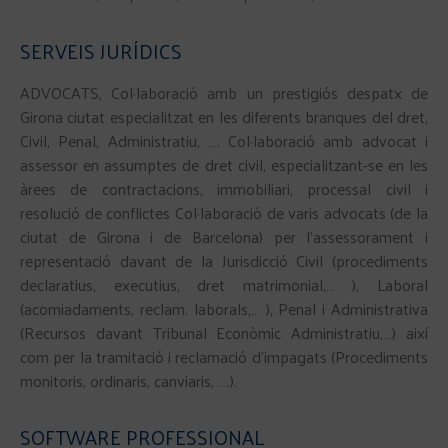
SERVEIS JURÍDICS
ADVOCATS, Col·laboració amb un prestigiós despatx de
Girona ciutat especialitzat en les diferents branques del dret,
Civil, Penal, Administratiu, …. Col·laboració amb advocat i
assessor en assumptes de dret civil, especialitzant-se en les
àrees de contractacions, immobiliari, processal civil i
resolució de conflictes Col·laboració de varis advocats (de la
ciutat de Girona i de Barcelona) per l’assessorament i
representació davant de la Jurisdicció Civil (procediments
declaratius, executius, dret matrimonial,… ), Laboral
(acomiadaments, reclam. laborals,… ), Penal i Administrativa
(Recursos davant Tribunal Econòmic Administratiu,…) així
com per la tramitació i reclamació d’impagats (Procediments
monitoris, ordinaris, canviaris, ….).
SOFTWARE PROFESSIONAL