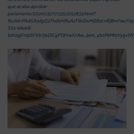
que-acaba-aprobar-
parlamento/20260327173352052833.html?
fbclid=PAdGRzdgQ3ThdleHRuA2FlbQIxMQBzcnRjBmFwcF9p
SVz-98okB-
btHzgjFntjdJFKb7j6DlCgPT8YwX7Aw_aem_yb2P8MhtYygvI