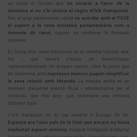
va avisar el Govern que
no votaria a favor de la
iniciativa si no s’hi incloïa el règim d’IVA franquiciat.
Així, el grup parlamentari català
va acordar amb el PSOE
el suport a la seva iniciativa parlamentària com a
moneda de canvi,
segons va confirmar la formació
catalana.
Es tracta d’un canvi estructural en el sistema tributari que,
tot i que encara s’haurà de desenvolupar
reglamentàriament els propers mesos, obre la porta que
els autònoms amb
ingressos menors puguin simplificar
la seva relació amb Hisenda.
La mesura arriba en un
moment d’especial pressió fiscal i administrativa per al
col·lectiu, que feia anys que reclamava una reforma
d’aquest tipus.
L’IVA franquiciat no és cap novetat a Europa. De fet,
Espanya era l’únic país de la Unió que encara no havia
implantat aquest sistema,
malgrat l’obligació d’adaptar
la normativa a la directiva comunitària. Organitzacions com