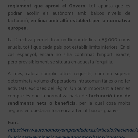
reglament que aprovi el Govern,
tot apunta que es
podran acollir els autònoms amb baixos nivells de
facturació,
en línia amb allò establert per la normativa
europea.
La Directiva permet fixar un llindar de fins a 85.000 euros
anuals, tot i que cada país pot establir límits inferiors. En el
cas espanyol, encara no s’ha confirmat l’import exacte,
però previsiblement se situarà en aquesta forquilla.
A més, caldrà complir altres requisits, com no superar
determinats volums d’operacions intracomunitàries o no fer
activitats excloses del règim. Un punt important a tenir en
compte és que la normativa parla de
facturació i no de
rendiments nets o beneficis,
per la qual cosa molts
negocis en quedaran fora encara tenint baixos guanys.
Font:
https://www.autonomosyemprendedor.es/articulo/hacienda/a
funcionara-eliminacion-iva-autonomos-bajos-ingresos-