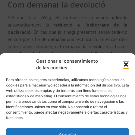
Com demanar la devolució
Pel que fa al 2023, els mutualistes ja veuen aplicada
automàticament la
reducció a l’esborrany de la
declaració
. En cas que ja s’hagi presentat sense tenir-ho
en compte, s’ha de demanar una rectificació. En el cas dels
quatre anys anteriors, cal demanar la devolució a través
d’un
formulari en línia que ha habilitat l’Agència
Tributària
.
Gestionar el consentimiento
de las cookies
Es tracta d’una opció molt senzilla en què només cal
identificar-se i introduir un
número de telèfon i un
Para ofrecer las mejores experiencias, utilizamos tecnologías como las
número de compte
. No cal aportar cap altra
cookies para almacenar y/o acceder a la información del dispositivo. Esta
web utiliza cookies propias y de terceros con fines funcionales,
documentació, ja que Hisenda treballa juntament amb la
estadísticos y de marketing. El consentimiento de estas tecnologías nos
Seguretat Social per comprovar cada cas, calcular quina
permitirá procesar datos como el comportamiento de navegación o las
quantitat pertoca a cadascú i fer la devolució.
identificaciones únicas en este sitio. No consentir o retirar el
consentimiento, puede afectar negativamente a ciertas características y
funciones.
Els
hereus
també tenen dret a demanar-ho. En canvi, hi ha
alguns pensionistes que no es poden beneficiar d’aquest
ajustament. Són els que rebin
pensions
de viduïtat o no
Aceptar