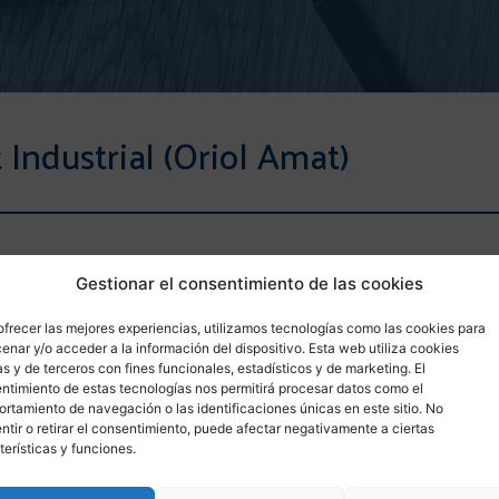
 Industrial (Oriol Amat)
Gestionar el consentimiento de las cookies
ofrecer las mejores experiencias, utilizamos tecnologías como las cookies para
enar y/o acceder a la información del dispositivo. Esta web utiliza cookies
as y de terceros con fines funcionales, estadísticos y de marketing. El
ntimiento de estas tecnologías nos permitirá procesar datos como el
rtamiento de navegación o las identificaciones únicas en este sitio. No
ntir o retirar el consentimiento, puede afectar negativamente a ciertas
terísticas y funciones.