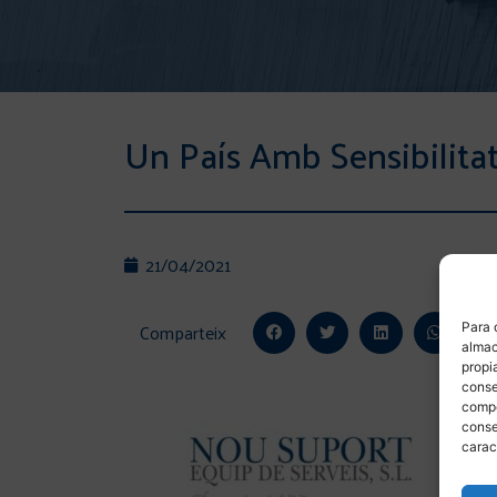
Un País Amb Sensibilitat
21/04/2021
Comparteix
Para 
almac
propi
conse
compo
conse
carac