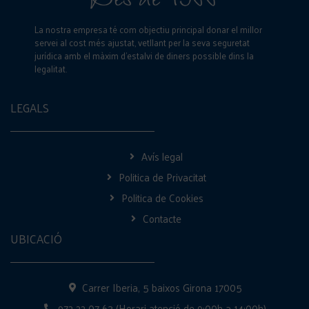
La nostra empresa té com objectiu principal donar el millor
servei al cost més ajustat, vetllant per la seva seguretat
jurídica amb el màxim d’estalvi de diners possible dins la
legalitat.
LEGALS
Avís legal
Politica de Privacitat
Politica de Cookies
Contacte
UBICACIÓ
Carrer Iberia, 5 baixos Girona 17005
972 22 07 63 (Horari atenció de 9:00h a 14:00h)