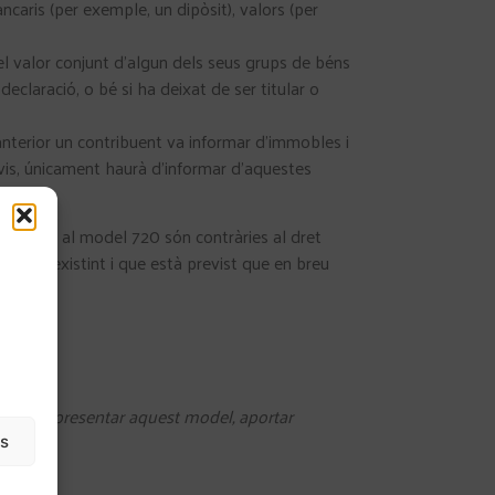
aris (per exemple, un dipòsit), valors (per
 el valor conjunt d’algun dels seus grups de béns
laració, o bé si ha deixat de ser titular o
 anterior un contribuent va informar d’immobles i
vis, únicament haurà d’informar d’aquestes
relatives al model 720 són contràries al dret
ntinua existint i que està previst que en breu
l podreu presentar aquest model, aportar
as