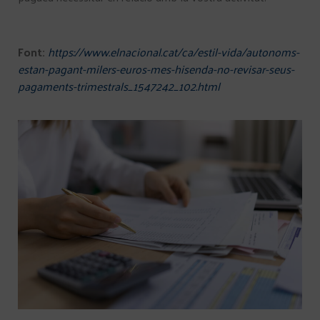
Font:
https://www.elnacional.cat/ca/estil-vida/autonoms-
estan-pagant-milers-euros-mes-hisenda-no-revisar-seus-
pagaments-trimestrals_1547242_102.html