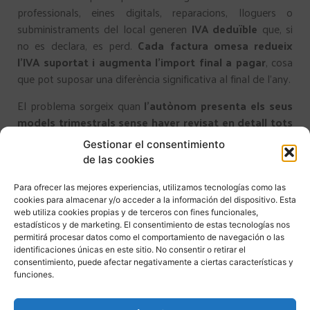
professionals, eines digitals, reparacions, lloguers o
subministraments del local generen
IVA deduïble
que, si
no es declara, es perd.
Cada factura omesa redueix
l’IVA suportat i augmenta l’import final a pagar
, cosa
que pot suposar una diferència significativa al final de l’any.
El problema sorgeix quan
l’autònom presenta els seus
models trimestrals sense haver revisat en detall tots
els moviments del període
. En molts casos,
es deixen
Gestionar el consentimiento
fora factures que sí que podrien deduir-se, o es
de las cookies
desconeix que certes despeses vinculades a
l’activitat professional
permeten reduir la liquidació. A
Para ofrecer las mejores experiencias, utilizamos tecnologías como las
cookies para almacenar y/o acceder a la información del dispositivo. Esta
més, quan les deduccions no s’apliquen en el trimestre
web utiliza cookies propias y de terceros con fines funcionales,
corresponent, no sempre és possible rectificar fora de
estadísticos y de marketing. El consentimiento de estas tecnologías nos
termini, cosa que implica que aquests diners queden
permitirá procesar datos como el comportamiento de navegación o las
identificaciones únicas en este sitio. No consentir o retirar el
definitivament ingressats a
Hisenda
sense possibilitat de
consentimiento, puede afectar negativamente a ciertas características y
recuperar-los.
funciones.
La importància de revisar cada