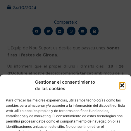
24/10/2024
Comparteix
L’Equip de Nou Suport us desitja que passeu unes
bones
fires i festes de Girona.
Us informem que el proper dilluns i dimarts dies
28
i
29
d’Octubre
el nostre despatx romandrà
tancat
amb motiu de la
festivitat de Sant Narcís (Festa local a Girona) i el divendres dia
Gestionar el consentimiento
1 de novembre
el nostre despatx romandrà
tancat amb
de las cookies
motiu de la festivitat de Tots Sants.
Para ofrecer las mejores experiencias, utilizamos tecnologías como las
cookies para almacenar y/o acceder a la información del dispositivo. Esta
web utiliza cookies propias y de terceros con fines funcionales,
estadísticos y de marketing. El consentimiento de estas tecnologías nos
permitirá procesar datos como el comportamiento de navegación o las
identificaciones únicas en este sitio. No consentir o retirar el