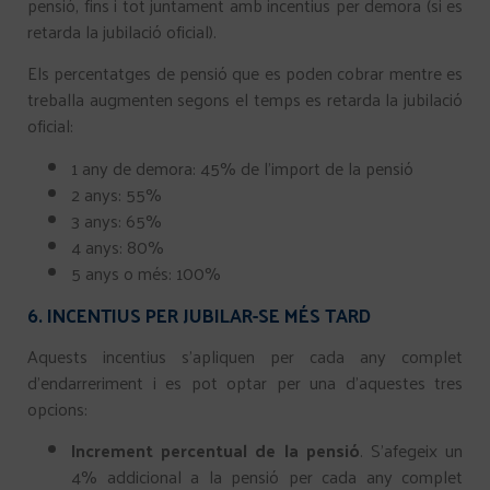
pensió, fins i tot juntament amb incentius per demora (si es
retarda la jubilació oficial).
Els percentatges de pensió que es poden cobrar mentre es
treballa augmenten segons el temps es retarda la jubilació
oficial:
1 any de demora: 45% de l’import de la pensió
2 anys: 55%
3 anys: 65%
4 anys: 80%
5 anys o més: 100%
6. INCENTIUS PER JUBILAR-SE MÉS TARD
Aquests incentius s’apliquen per cada any complet
d’endarreriment i es pot optar per una d’aquestes tres
opcions:
Increment percentual de la pensió
. S’afegeix un
4% addicional a la pensió per cada any complet