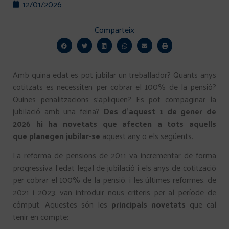
12/01/2026
Comparteix
Amb quina edat es pot jubilar un treballador? Quants anys
cotitzats es necessiten per cobrar el 100% de la pensió?
Quines penalitzacions s’apliquen? Es pot compaginar la
jubilació amb una feina?
Des d’aquest 1 de gener de
2026 hi ha novetats que afecten a tots aquells
que planegen jubilar-se
aquest any o els següents.
La reforma de pensions de 2011 va incrementar de forma
progressiva l’edat legal de jubilació i els anys de cotització
per cobrar el 100% de la pensió, i les últimes reformes, de
2021 i 2023, van introduir nous criteris per al període de
còmput. Aquestes són les
principals novetats
que cal
tenir en compte: