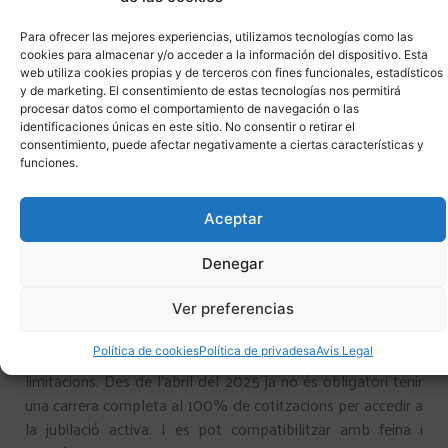
Sense contracte de relleu,
l’edat mínima serà l’edat legal
Para ofrecer las mejores experiencias, utilizamos tecnologías como las
ordinària de jubilació que correspongui (segons anys
cookies para almacenar y/o acceder a la información del dispositivo. Esta
web utiliza cookies propias y de terceros con fines funcionales, estadísticos
cotitzats).
y de marketing. El consentimiento de estas tecnologías nos permitirá
procesar datos como el comportamiento de navegación o las
Amb contracte de relleu
(quan l’empresa contracta un
identificaciones únicas en este sitio. No consentir o retirar el
substitut):
consentimiento, puede afectar negativamente a ciertas características y
funciones.
Mínim 62 anys i 10 mesos si es tenen 33 anys
cotitzats o més.
Aceptar
Mínim 64 anys i 8 mesos si es tenen menys de 33
anys cotitzats
Denegar
4. JUBILACIÓ ACTIVA
Ver preferencias
La jubilació activa permet compatibilitzar el cobrament de
la pensió amb continuar treballant, però amb certes
Política de cookies
Política de privadesa
Avis Legal
limitacions. Des de l’abril del 2025 ja no és obligatori tenir
una carrera completa al 100% de cotitzacions per accedir a
la jubilació activa. I es pot compatibilitzar amb feina i