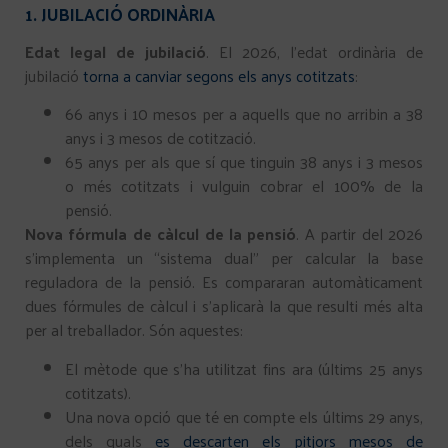
1. JUBILACIÓ ORDINÀRIA
Edat legal de jubilació
. El 2026, l’edat ordinària de
jubilació
torna a canviar segons els anys cotitzats
:
66 anys i 10 mesos per a aquells que no arribin a 38
anys i 3 mesos de cotització.
65 anys per als que sí que tinguin 38 anys i 3 mesos
o més cotitzats i vulguin cobrar el 100% de la
pensió.
Nova fórmula de càlcul de la pensió
. A partir del 2026
s’implementa un “sistema dual” per calcular la base
reguladora de la pensió. Es compararan automàticament
dues fórmules de càlcul i s’aplicarà la que resulti més alta
per al treballador. Són aquestes:
El mètode que s’ha utilitzat fins ara (últims 25 anys
cotitzats).
Una nova opció que té en compte els últims 29 anys,
dels quals
es descarten els pitjors mesos de