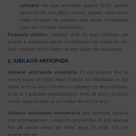
cotització
(els que accedeixin aquest 2026, podran
descartar els dos pitjors mesos). Aquest canvi busca
reduir l’impacte de períodes amb baixes cotitzacions
(com atur o feines intermitents).
Requisits mínims
: comptar amb 15 anys cotitzats per
accedir a qualsevol pensió contributiva i un mínim de dos
anys cotitzats en els últims 15 anys abans de la jubilació.
2. JUBILACIÓ ANTICIPADA
Jubilació anticipada voluntària
. Es pot avançar fins 24
mesos abans de l’edat legal. El 2026, un treballador es pot
jubilar si té 64 anys i 10 mesos i almenys 35 anys cotitzats,
si bé se li aplicaran penalitzacions. Amb 38 anys i 3 mesos
o més, aquesta edat es pot reduir fins als 63 anys.
Jubilació anticipada involuntària
(per exemple, després
d’un acomiadament o reducció de plantilla). Es pot avançar
fins 48 mesos abans de l’edat legal. El 2026, s’hi pot
accedir des de: