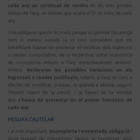
cada any un certificat de rendes
en els tres primers
mesos de l’any, un termini que acaba el 31 de març de cada
any.
Una obligació que no és nova, perquè és gairebé tan antiga
com el mateix subsidi. Ja el 1991 s’estableix que els
beneficiaris hauran de presentar el certificat dels ingressos
o rendes computables, de la respectiva unitat econòmica
de convivència, referits a l’any immediatament anterior.
Alhora,
declararan les possibles variacions en els
ingressos o rendes justificats,
referits a l’any en curs, a
efectes de modificar, si escau, la quantia a abonar, segons
l’import vigent de la pensió. I ja llavors es va establir
que
s’haurà de presentar en el primer trimestre de
cada any
.
MESURA CAUTELAR
I el més important:
Incomplerta l’esmentada obligació
i
previ requisit de l’Organisme gestor al beneficiari, amb