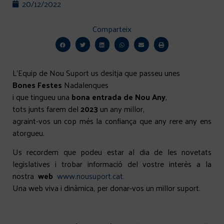
20/12/2022
Comparteix
L’Equip de Nou Suport us desitja que passeu unes
Bones Festes
Nadalenques
i que tingueu una
bona entrada de Nou Any
,
tots junts farem del
2023
un any millor,
agraint-vos un cop més la confiança que any rere any ens
atorgueu.
Us recordem que podeu estar al dia de les novetats
legislatives i trobar informació del vostre interès a la
nostra
web
www.nousuport.cat
.
Una web viva i dinàmica, per donar-vos un millor suport.