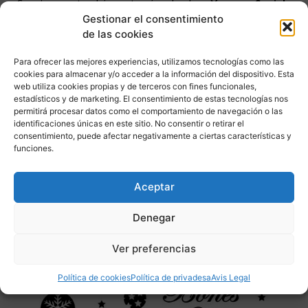
Seguiu-nos també a través de les
Xarxes Socials
(Facebook, Twitter, Google+)
Gestionar el consentimiento
Facebook:
https://www.facebook.com/nousuport
de las cookies
Twitter:
https://twitter.com/nousuport
Para ofrecer las mejores experiencias, utilizamos tecnologías como las
cookies para almacenar y/o acceder a la información del dispositivo. Esta
Instagram:
web utiliza cookies propias y de terceros con fines funcionales,
estadísticos y de marketing. El consentimiento de estas tecnologías nos
https://www.instagram.com/assessoria_nousuport/
permitirá procesar datos como el comportamiento de navegación o las
identificaciones únicas en este sitio. No consentir o retirar el
consentimiento, puede afectar negativamente a ciertas características y
funciones.
Des de 1988 que som al mercat i esperem continuar
servint-vos.
Aceptar
Una cordial salutació
Denegar
Ver preferencias
Política de cookies
Política de privadesa
Avis Legal