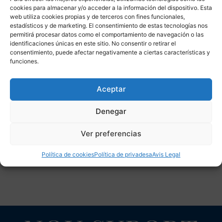
cookies para almacenar y/o acceder a la información del dispositivo. Esta
https://www.leconomic.cat/article/2069497-una-mica-
web utiliza cookies propias y de terceros con fines funcionales,
mes-d-optimisme-en-el-mon-del-comerc.html
estadísticos y de marketing. El consentimiento de estas tecnologías nos
permitirá procesar datos como el comportamiento de navegación o las
identificaciones únicas en este sitio. No consentir o retirar el
consentimiento, puede afectar negativamente a ciertas características y
funciones.
Aceptar
Denegar
Ver preferencias
Política de cookies
Política de privadesa
Avis Legal