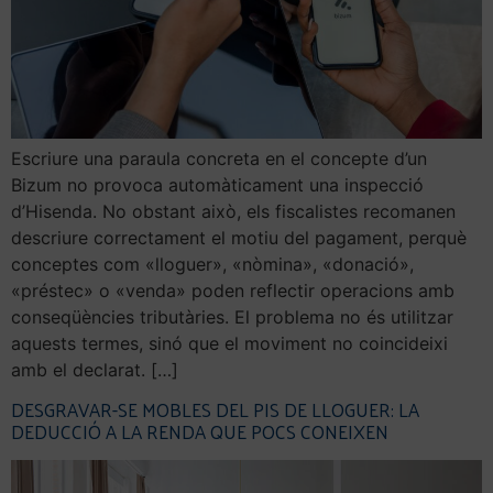
Escriure una paraula concreta en el concepte d’un
Bizum no provoca automàticament una inspecció
d’Hisenda. No obstant això, els fiscalistes recomanen
descriure correctament el motiu del pagament, perquè
conceptes com «lloguer», «nòmina», «donació»,
«préstec» o «venda» poden reflectir operacions amb
conseqüències tributàries. El problema no és utilitzar
aquests termes, sinó que el moviment no coincideixi
amb el declarat. […]
DESGRAVAR-SE MOBLES DEL PIS DE LLOGUER: LA
DEDUCCIÓ A LA RENDA QUE POCS CONEIXEN