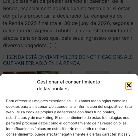
Els jubilats han de prestar atenció al calendari de la
Renda, especialment aquells que no tenen clar si estan
obligats a presentar la declaració. La campanya de
la Renda 2025 finalitza el 30 de juny de 2026, segons el
calendari de l’Agència Tributària, i aquest termini també
afecta pensionistes que, pels seus ingressos o per tenir
diversos pagadors, […]
HISENDA ESTÀ ENVIANT MILERS DE NOTIFICACIONS ALS
QUE VAN FER AIXÒ EN LA RENDA
Gestionar el consentimiento
de las cookies
Para ofrecer las mejores experiencias, utilizamos tecnologías como las
cookies para almacenar y/o acceder a la información del dispositivo. Esta
web utiliza cookies propias y de terceros con fines funcionales,
estadísticos y de marketing. El consentimiento de estas tecnologías nos
permitirá procesar datos como el comportamiento de navegación o las
identificaciones únicas en este sitio. No consentir o retirar el
consentimiento, puede afectar negativamente a ciertas características y