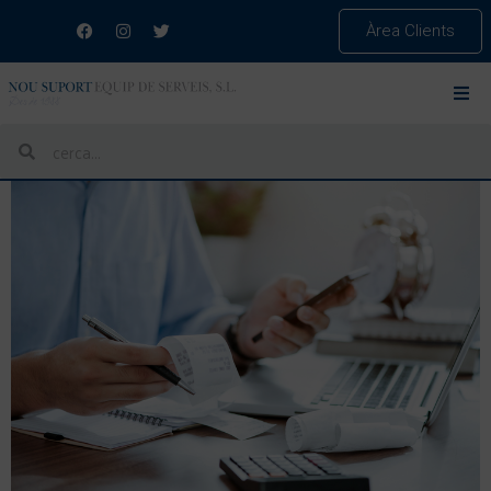
Àrea Clients
ETIQUETA:
HISENDA
L’IMPOST DE SOCIETATS POSA A PROVA LES PIMES: CAL
COHERÈNCIA PERQUÈ NO TOT ÉS DEDUÏBLE