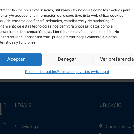
ofrecer las mejores experiencias, utilizamos tecnologías como las cookies para
enar y/o acceder a la información del dispositivo. Esta web utiliza cookies
as y de terceros con fines funcionales, estadísticos y de marketing. El
ntimiento de estas tecnologías nos permitirá procesar datos como el
rtamiento de navegación o las identificaciones únicas en este sitio. No
ntir o retirar el consentimiento, puede afectar negativamente a ciertas
terísticas y funciones.
Aceptar
Denegar
Ver preferenci
4/2013, des del gener de 2023 només serà possible presentar
 ja no podrà presentar-se en paper Una de les grans obliga
Política de cookies
Política de privadesa
Avis Legal
…]
LEGALS
UBICACIÓ
Avís legal
Carrer Iberia,