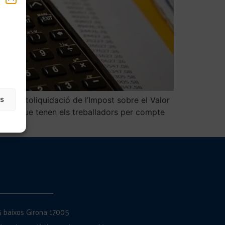
as
 l’autoliquidació de l’Impost sobre el Valor
cions que tenen els treballadors per compte
 5 baixos Girona 17005