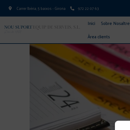
Carrer Ibèria, 5 baixos - Girona
972 22 07 63
ETIQUETA:
MODEL 303
Inici
Sobre Nosaltre
ELS AUTÒNOMS JA NO PODRAN PRESENTAR A P
Àrea clients