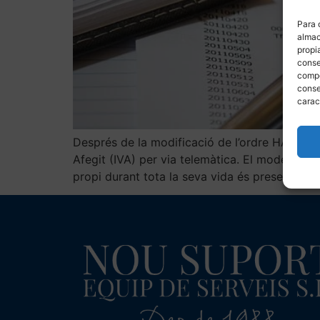
Para 
almac
propi
conse
compo
conse
carac
Després de la modificació de l’ordre HAP/219
Afegit (IVA) per via telemàtica. El model 303
propi durant tota la seva vida és presentar [