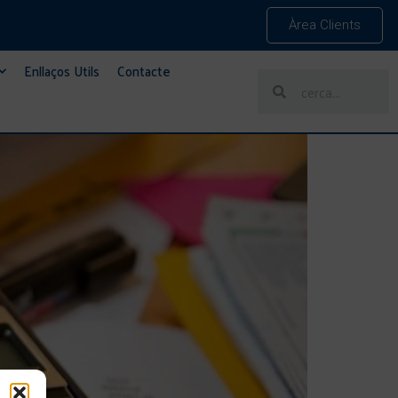
Àrea Clients
Enllaços Utils
Contacte
T PAPER