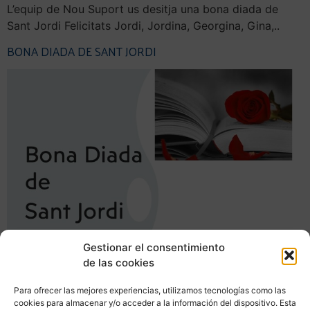
L’equip de Nou Suport us desitja una bona diada de
Sant Jordi Felicitats Jordi, Jordina, Georgina, Gina,..
BONA DIADA DE SANT JORDI
Gestionar el consentimiento
de las cookies
L’equip de Nou Suport us desitja una bona diada de
Para ofrecer las mejores experiencias, utilizamos tecnologías como las
cookies para almacenar y/o acceder a la información del dispositivo. Esta
Sant Jordi Felicitats Jordi, Jordina, Georgina, Gina,..