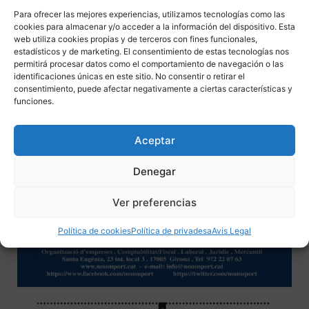
consultes de comptabilitat pertanyents al BOICAC núm.
135 que aborden el tractament comptable aplicable a una
Para ofrecer las mejores experiencias, utilizamos tecnologías como las
cookies para almacenar y/o acceder a la información del dispositivo. Esta
aportació que rep una empresa pública; la informació que
web utiliza cookies propias y de terceros con fines funcionales,
s’ha d’incloure en els comptes anuals del 2022 de la
estadísticos y de marketing. El consentimiento de estas tecnologías nos
bonificació extraordinària i temporal del preu final de
permitirá procesar datos como el comportamiento de navegación o las
identificaciones únicas en este sitio. No consentir o retirar el
determinats productes energètics aprovada pel Reial
consentimiento, puede afectar negativamente a ciertas características y
decret llei 6/2022; la formulació de l’estat d’informació no
funciones.
financera en el cas de les societats cooperatives i el
tractament comptable de les condonacions de deutes que
Aceptar
efectuen els fundadors o els patrons de les fundacions.
Denegar
Ver preferencias
Política de cookies
Política de privadesa
Avis Legal