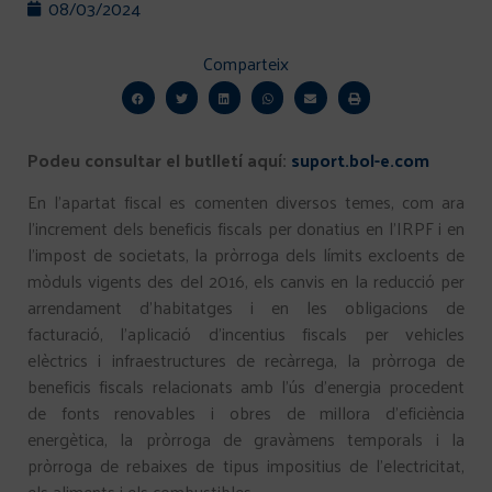
08/03/2024
Comparteix
Podeu consultar el butlletí aquí:
suport.bol-e.com
En l’apartat fiscal es comenten diversos temes, com ara
l’increment dels beneficis fiscals per donatius en l’IRPF i en
l’impost de societats, la pròrroga dels límits excloents de
mòduls vigents des del 2016, els canvis en la reducció per
arrendament d’habitatges i en les obligacions de
facturació, l’aplicació d’incentius fiscals per vehicles
elèctrics i infraestructures de recàrrega, la pròrroga de
beneficis fiscals relacionats amb l’ús d’energia procedent
de fonts renovables i obres de millora d’eficiència
energètica, la pròrroga de gravàmens temporals i la
pròrroga de rebaixes de tipus impositius de l’electricitat,
els aliments i els combustibles.