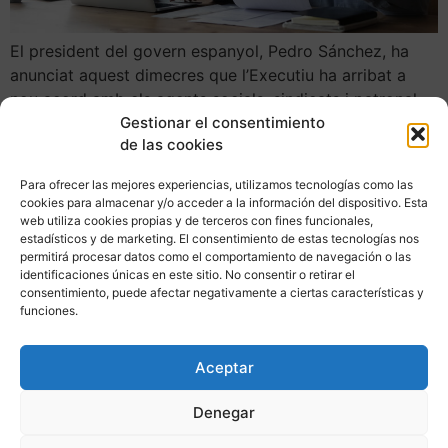
El president del govern espanyol, Pedro Sánchez, ha
anunciat aquest dimecres que l’Executiu ha arribat a
nou acord amb els agents socials, sindicats i patronal,
en matèria de pensions i de Seguretat Social. Així ho ha
Gestionar el consentimiento
de las cookies
avançat durant la seva compareixença davant els
mitjans de comunicació per fer balanç del curs polític,
Para ofrecer las mejores experiencias, utilizamos tecnologías como las
en el Complex de la […]
cookies para almacenar y/o acceder a la información del dispositivo. Esta
web utiliza cookies propias y de terceros con fines funcionales,
ELS 4 TIPUS DE CONTRACTES QUE ET PODEN OFERIR A
estadísticos y de marketing. El consentimiento de estas tecnologías nos
PARTIR D’ARA AMB LA NOVA REFORMA LABORAL
permitirá procesar datos como el comportamiento de navegación o las
identificaciones únicas en este sitio. No consentir o retirar el
consentimiento, puede afectar negativamente a ciertas características y
funciones.
Aceptar
Denegar