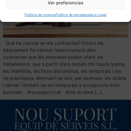
Ver preferencias
Política de cookies
Política de privadesa
Avis Legal
Què ha canviat en els contractes? Doncs bé,
bàsicament ha canviat l’estructuració dels
contractes que les empreses poden oferir als
treballadors, que a partir d’ara només n’hi haurà quatre,
els indefinits, els fixos discontinus, els temporals i els
de pràctiques, eliminant-se així, per exemple, els d’obra
i servei i limitant-se els temporals a excepcions molt
puntuals. #nousuport.cat Amb la nova […]