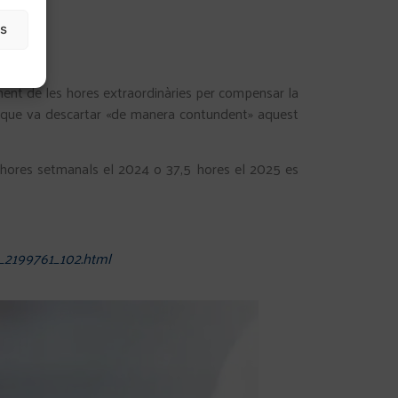
as
gment de les hores extraordinàries per compensar la
 que va descartar «de manera contundent» aquest
5 hores setmanals el 2024 o 37,5 hores el 2025 es
a_2199761_102.html