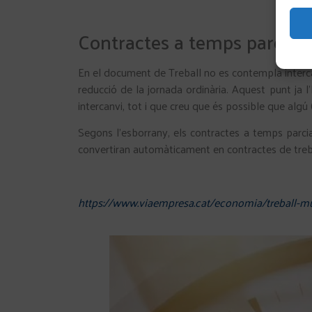
Contractes a temps parcial: 
En el document de Treball no es contempla intercan
reducció de la jornada ordinària. Aquest punt ja l
intercanvi, tot i que creu que és possible que algú
Segons l’esborrany, els contractes a temps parci
convertiran automàticament en contractes de treb
https://www.viaempresa.cat/economia/treball-mu