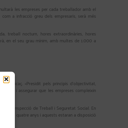
 multarà les empreses per cada treballador amb el
es com a infracció greu dels empresaris, serà més
a, treball nocturn, hores extraordinàries, hores
narà, en el seu grau mínim, amb multes de 1.000 a
t eficaç. «Presidit pels principis d’objectivitat,
del registre i assegurar que les empreses compleixin
ls i la Inspecció de Treball i Seguretat Social. En
 durant quatre anys i aquests estaran a disposició