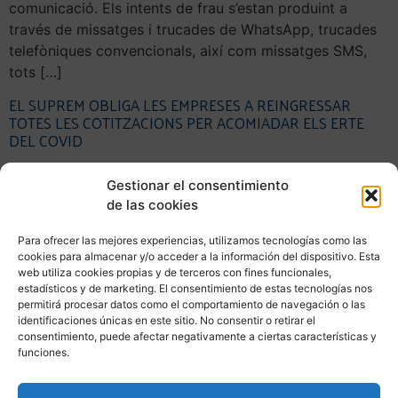
comunicació. Els intents de frau s’estan produint a
través de missatges i trucades de WhatsApp, trucades
telefòniques convencionals, així com missatges SMS,
tots […]
EL SUPREM OBLIGA LES EMPRESES A REINGRESSAR
TOTES LES COTITZACIONS PER ACOMIADAR ELS ERTE
DEL COVID
Gestionar el consentimiento
de las cookies
Para ofrecer las mejores experiencias, utilizamos tecnologías como las
cookies para almacenar y/o acceder a la información del dispositivo. Esta
web utiliza cookies propias y de terceros con fines funcionales,
estadísticos y de marketing. El consentimiento de estas tecnologías nos
permitirá procesar datos como el comportamiento de navegación o las
identificaciones únicas en este sitio. No consentir o retirar el
consentimiento, puede afectar negativamente a ciertas características y
funciones.
Els empresaris que van acomiadar un o més dels