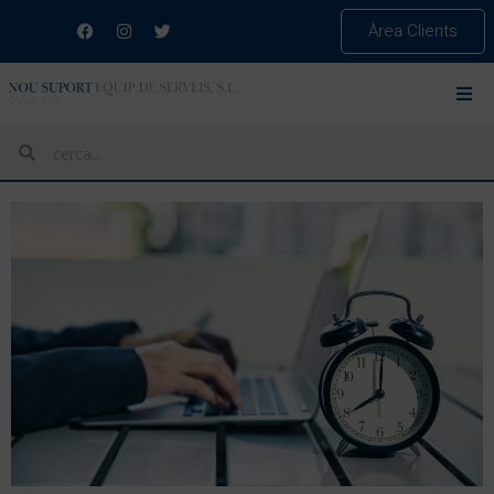
Àrea Clients
CATEGORIA:
LABORAL
DÍAZ ESTÀ CULMINANT «ELS DARRERS TRÀMITS» PER
APROVAR EL NOU REGISTRE HORARI PER A AUTÒNOMS I
PIMES